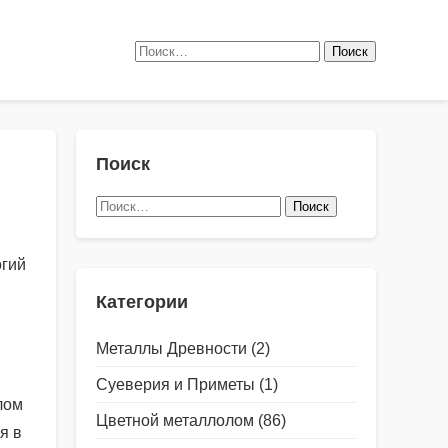
Найти:
Поиск
Найти:
огий
Категории
Металлы Древности
(2)
Суеверия и Приметы
(1)
лом
Цветной металлолом
(86)
я в