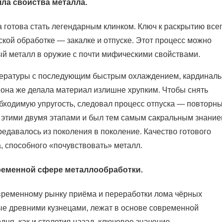
яла свойства металла.
 готова стать легендарным клинком. Ключ к раскрытию все
кой обработке — закалке и отпуске. Этот процесс можно
й металл в оружие с почти мифическими свойствами.
емпературы с последующим быстрым охлаждением, кардинал
о она же делала материал излишне хрупким. Чтобы снять
бходимую упругость, следовал процесс отпуска — повторны
 этими двумя этапами и был тем самым сакральным знани
редавалось из поколения в поколение. Качество готового
, способного «почувствовать» металл.
ременной сфере металлообработки.
овременному рынку приёма и переработки лома чёрных
е древними кузнецами, лежат в основе современной
дня, как и столетия назад, ключевое значение