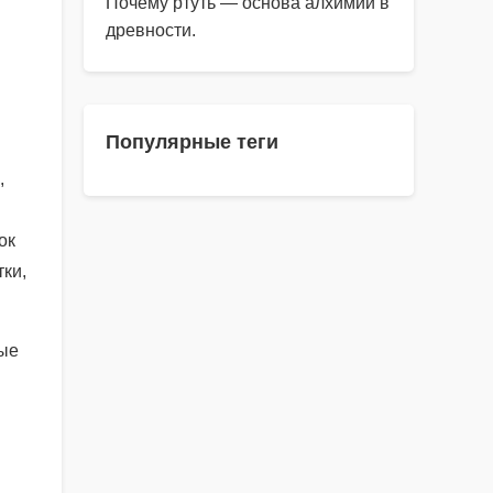
Почему ртуть — основа алхимии в
древности.
Популярные теги
,
ок
тки,
ные