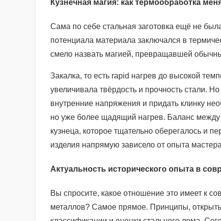
Кузнечная магия: как термообработка мен
Сама по себе стальная заготовка ещё не была
потенциала материала заключался в термичес
смело назвать магией, превращавшей обычны
Закалка, то есть rapid нагрев до высокой т
увеличивала твёрдость и прочность стали. Н
внутренние напряжения и придать клинку нео
но уже более щадящий нагрев. Баланс между
кузнеца, которое тщательно оберегалось и пе
изделия напрямую зависело от опыта мастера
Актуальность исторического опыта в сов
Вы спросите, какое отношение это имеет к с
металлов? Самое прямое. Принципы, открыты
классификации и оценки стального лома. Сего