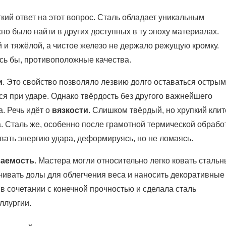
ий ответ на этот вопрос. Сталь обладает уникальным
о было найти в других доступных в ту эпоху материалах.
 и тяжёлой, а чистое железо не держало режущую кромку.
ось бы, противоположные качества.
и
. Это свойство позволяло лезвию долго оставаться острым
ся при ударе. Однако твёрдость без другого важнейшего
. Речь идёт о
вязкости
. Слишком твёрдый, но хрупкий клит
а. Сталь же, особенно после грамотной термической обрабо
вать энергию удара, деформируясь, но не ломаясь.
аемость
. Мастера могли относительно легко ковать сталь
чивать долы для облегчения веса и наносить декоративные
в сочетании с конечной прочностью и сделала сталь
ллургии.