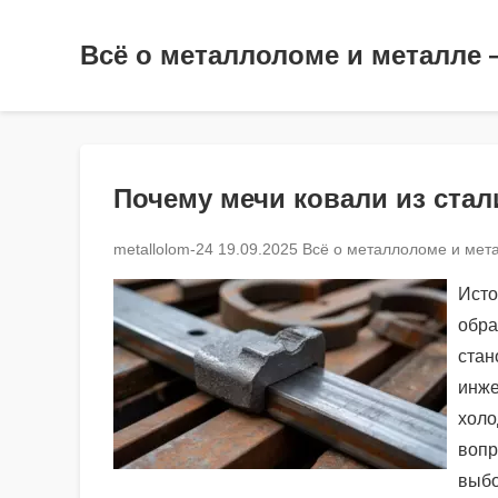
Всё о металлоломе и металле 
Почему мечи ковали из стал
metallolom-24
19.09.2025
Всё о металлоломе и мета
Исто
обра
стан
инже
холо
вопр
выбо