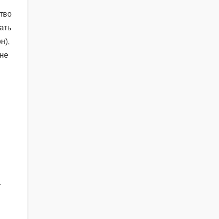
тво
ать
н),
 не
.