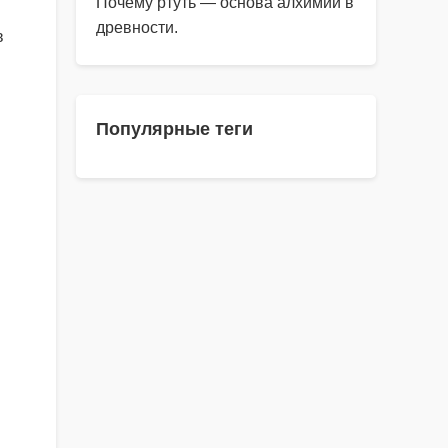
Почему ртуть — основа алхимии в
древности.
в
Популярные теги