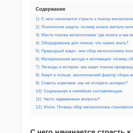
Содержание
1)
С чего начинается страсть к поиску металлол
2)
Психология азарта: почему искать металл ин
3)
Места поиска металлолома: где искать и как 
4)
Оборудование для поиска: что нужно знать?
5)
Природный азарт: чем сбор металлолома пох
6)
Материальная выгода и мотивация: почему с
7)
Легенды и истории: как азарт поиска превращ
8)
Азарт и польза: экологический фактор сбора 
9)
Советы новичкам: как не потерять интерес?
10)
Социальная и семейная составляющая.
11)
Часто задаваемые вопросы?
12)
Итоги. Почему сбор металлолома становитс
С чего начинается страсть 