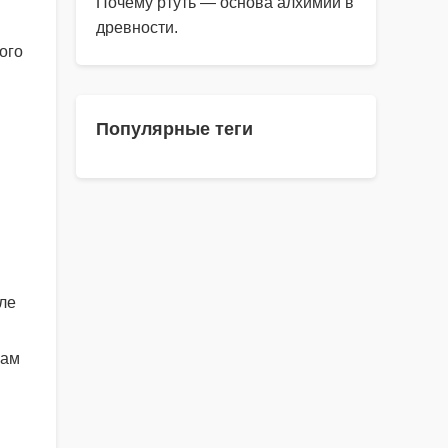
Почему ртуть — основа алхимии в
древности.
ого
Популярные теги
ле
сам