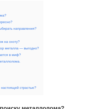
ома?
тересно?
выбирать направления?
ож на охоту?
бор металла — выгодно?
ается в миф?
металлолома.
я настоящей страстью?
к поиску металлолома?