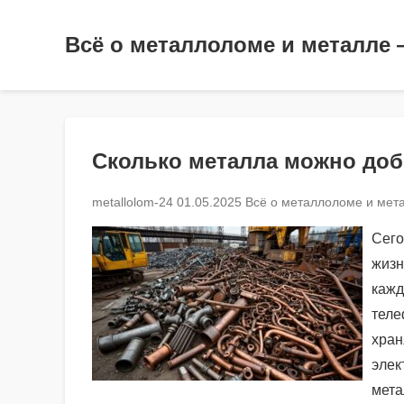
Всё о металлоломе и металле 
Сколько металла можно доб
metallolom-24
01.05.2025
Всё о металлоломе и мета
Сего
жизн
кажд
теле
хран
элек
мета