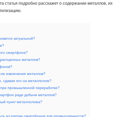
та статья подробно расскажет о содержании металлов, их
утилизацию.
новится актуальной?
не?
ного смартфона?
драгоценных металлов?
тфонов?
сле извлечения металлов?
, сдавая его на металлолом?
в при промышленной переработке?
смартфон ради добычи металлов?
ный пункт металлолома?
ыть из партии смартфонов для промышленности?