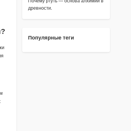
Почему ртуть — основа алхимии в
древности.
й?
Популярные теги
ки
ля
ом
х