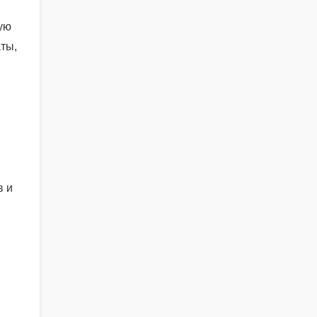
ую
ты,
в и