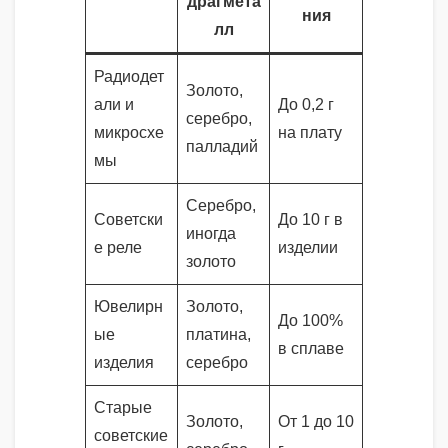
драгмета
ния
лл
Радиодет
Золото,
али и
До 0,2 г
серебро,
микросхе
на плату
палладий
мы
Серебро,
Советски
До 10 г в
иногда
е реле
изделии
золото
Ювелирн
Золото,
До 100%
ые
платина,
в сплаве
изделия
серебро
Старые
Золото,
От 1 до 10
советские