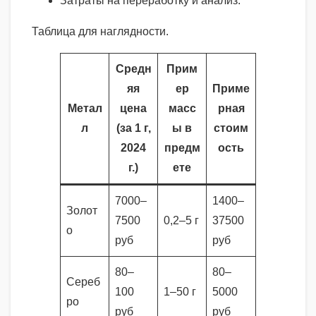
Затраты на переработку и анализ.
Таблица для наглядности.
Средн
Прим
яя
ер
Приме
Метал
цена
масс
рная
л
(за 1 г,
ы в
стоим
2024
предм
ость
г.)
ете
7000–
1400–
Золот
7500
0,2–5 г
37500
о
руб
руб
80–
80–
Сереб
100
1–50 г
5000
ро
руб
руб